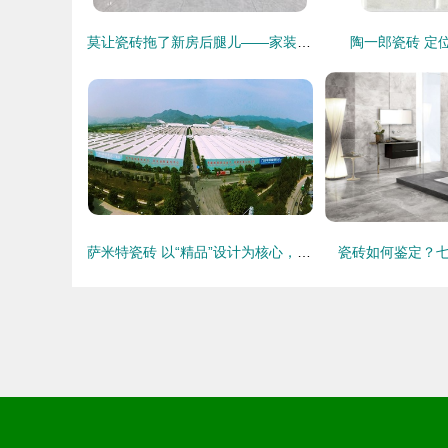
莫让瓷砖拖了新房后腿儿——家装瓷砖避坑指南
陶一郎瓷砖 定
萨米特瓷砖 以“精品”设计为核心，打造家居美学新典范
瓷砖如何鉴定？