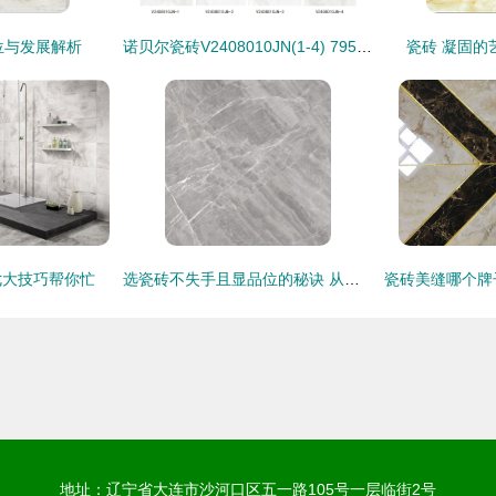
位与发展解析
诺贝尔瓷砖V2408010JN(1-4) 795*2400经典寒江雪，演绎空间背景拼花艺术
瓷砖 凝固的
七大技巧帮你忙
选瓷砖不失手且显品位的秘诀 从材质到搭配的全方位指南
地址：辽宁省大连市沙河口区五一路105号一层临街2号