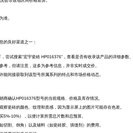
状况会导致地区间价格差异。
为准。
息的良好渠道之一：
，尝试搜索“宏宇瓷砖 HP016376”，查看是否有收录该产品的详细参
参考，但请注意，这多为参考信息，并非实时成交价。
许能间接获取到该型号所属系列的特点和市场价格动态。
商确认HP016376型号的当前规格、价格及库存情况。
观察瓷砖的颜色、纹理和质感，因为显示屏上的图片可能存在色差。
5%-10%），以便计算所需总片数和总预算。
如切割、倒角）以及辅料（如瓷砖胶、填缝剂）的费用。