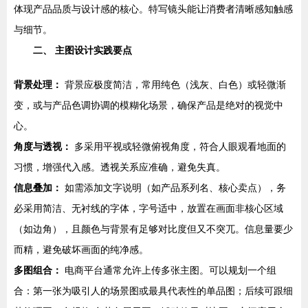
体现产品品质与设计感的核心。特写镜头能让消费者清晰感知触感
与细节。
二、 主图设计实践要点
背景处理：
背景应极度简洁，常用纯色（浅灰、白色）或轻微渐
变，或与产品色调协调的模糊化场景，确保产品是绝对的视觉中
心。
角度与透视：
多采用平视或轻微俯视角度，符合人眼观看地面的
习惯，增强代入感。透视关系应准确，避免失真。
信息叠加：
如需添加文字说明（如产品系列名、核心卖点），务
必采用简洁、无衬线的字体，字号适中，放置在画面非核心区域
（如边角），且颜色与背景有足够对比度但又不突兀。信息量要少
而精，避免破坏画面的纯净感。
多图组合：
电商平台通常允许上传多张主图。可以规划一个组
合：第一张为吸引人的场景图或最具代表性的单品图；后续可跟细