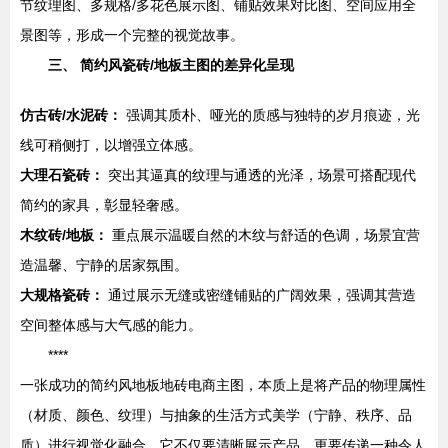
节纹理图、多规格/多花色展示图、铺贴效果对比图、空间应用全
景图等，形成一个完整的视觉故事。
三、 简约风瓷砖/地板主图的差异化呈现
仿古砖/水泥砖：
强调其质朴、哑光的质感与独特的岁月痕迹，光
线可稍侧打，以增强立体感。
大理石瓷砖：
突出其逼真的纹理与通透的光泽，场景可搭配现代
简约的家具，彰显轻奢感。
木纹砖/地板：
重点展示温暖自然的木纹与舒适的色调，场景宜营
造温馨、宁静的居家氛围。
大规格瓷砖：
通过展示无缝或密缝铺贴的广阔效果，强调其营造
空间整体感与大气感的能力。
****
一张成功的简约风地板地砖电商主图，本质上是将产品的物理属性
（材质、颜色、纹理）与抽象的生活方式美学（宁静、秩序、品
质）进行视觉化融合。它不仅要清晰展示产品，更要传递一种令人