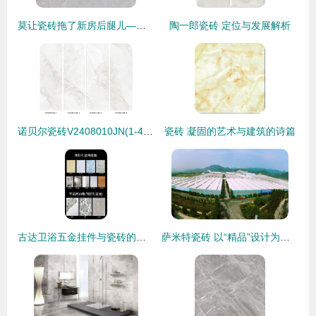
莫让瓷砖拖了新房后腿儿——家装瓷砖避坑指南
陶一郎瓷砖 定位与发展解析
诺贝尔瓷砖V2408010JN(1-4) 795*2400经典寒江雪，演绎空间背景拼花艺术
瓷砖 凝固的艺术与建筑的诗篇
古达卫浴五金挂件与瓷砖的和谐搭配指南
萨米特瓷砖 以“精品”设计为核心，打造家居美学新典范