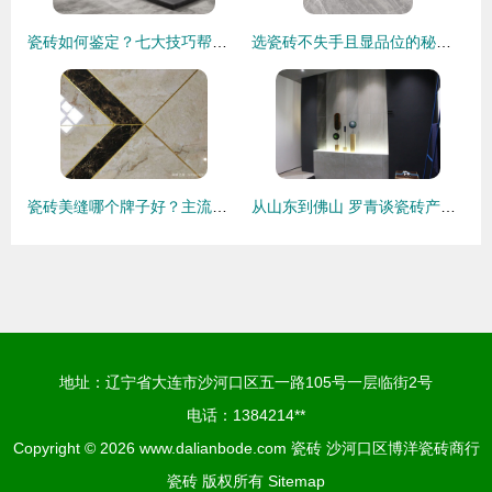
瓷砖如何鉴定？七大技巧帮你忙
选瓷砖不失手且显品位的秘诀 从材质到搭配的全方位指南
瓷砖美缝哪个牌子好？主流美缝剂品牌综合盘点与选购指南
从山东到佛山 罗青谈瓷砖产业融合，未来只有‘中国制造’
地址：辽宁省大连市沙河口区五一路105号一层临街2号
电话：1384214**
Copyright © 2026
www.dalianbode.com
瓷砖
沙河口区博洋瓷砖商行
瓷砖
版权所有
Sitemap