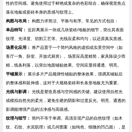
性的空间感。避免使用过于鲜艳或复杂的色彩组合，确保视觉焦点
落在地板或瓷砖本身的质感与纹理上。
构图与布局：
构图力求简洁、平衡与有序。常见的方式包括：
单品特写：
近距离展示一块或几块瓷砖/地板的细节，突出其表面
纹理、光泽度、切割工艺等。光线应柔和均匀，以还原真实质感。
场景化应用：
将产品置于一个简约风格的虚拟或实景空间中（如
客厅一角、卧室、开放式厨房）。场景应高度精简，家具陈设少而
精，线条利落，以突出地面铺贴效果。空间应显得通透、明亮。
平铺展示：
展示多片产品规律性铺贴的整体效果，强调其铺贴后
的整体感和延伸感，这对于大规格瓷砖和长条形地板尤为重要。
光线与影调：
光线是塑造质感与空间感的关键。建议使用自然光
或模拟自然光的柔光，避免生硬的阴影和过度反光。明亮、通透的
影调能增强产品的洁净感与高级感。
纹理与细节：
简约不等于单调。高清呈现产品的自然纹理（如木
纹、石纹、水泥肌理）或几何图案（如纯色、细微的凹凸面），是