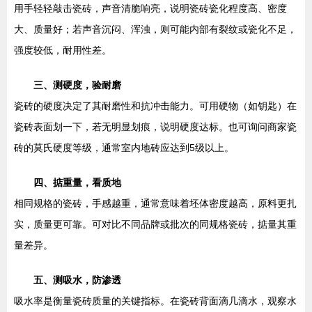
用手轻轻敲击瓷砖，声音清脆响亮，说明瓷砖瓷化程度高、密度
大、质量好；若声音沉闷、浑浊，则可能内部有裂纹或瓷化不足，
强度较低，耐用性差。
三、测硬度，验耐磨
瓷砖的硬度决定了其耐磨性和抗冲击能力。可用硬物（如钥匙）在
瓷砖表面划一下，若无明显划痕，说明硬度达标。也可询问商家瓷
砖的莫氏硬度等级，通常室内地砖应达到5级以上。
四、掂重量，看质地
相同规格的瓷砖，手感越重，通常意味着坯体密度越高，原料更扎
实，质量更可靠。可对比不同品牌或批次的同规格瓷砖，掂量其重
量差异。
五、测吸水，防渗透
吸水率是衡量瓷砖质量的关键指标。在瓷砖背面滴几滴水，观察水