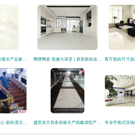
东鹏瓷砖微晶石 最新最全产品参考指南
鹰牌陶瓷 装修大讲堂 | 厨房瓷砖这样选，实用又美观！
即墨大宇家政服务中心 瓷砖清洁与保养全攻略
盛世东方首条岩板生产线建成投产 科达助力行业转型升级号角吹响