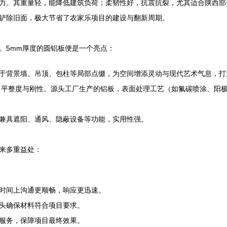
力。其重量轻，能降低建筑负荷；柔韧性好，抗震抗裂，尤其适合陕西部
铲除旧面，极大节省了农家乐项目的建设与翻新周期。
。5mm厚度的圆铝板便是一个亮点：
背景墙、吊顶、包柱等局部点缀，为空间增添灵动与现代艺术气息，打造“
了平整度与刚性。源头工厂生产的铝板，表面处理工艺（如氟碳喷涂、阳
兼具遮阳、通风、隐蔽设备等功能，实用性强。
来多重益处：
时间上沟通更顺畅，响应更迅速。
头确保材料符合项目要求。
服务，保障项目最终效果。