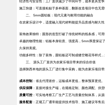
经济性与安全性：工厂直供减少了中间环节，成本更具竞争
施工快捷：可直接粘贴于多种基面，翻新改造项目中也无需
二、 5mm圆铝板：现代元素与耐用功能的融合
在农家乐设计中，适度融入现代材料能提升品质感与耐久性
装饰效果独特：圆形的造型打破了传统材料的线条感，可用于
卓越的物理性能：铝板本身轻质、强度高，5mm厚度保证
久保持美观。
功能多样性：除了装饰，圆铝板还可制成镂空雕花等样式，
三、 源头工厂直供为农家乐项目带来的综合价值
选择陕西本地的源头工厂进行集中采购，能为农家乐项目带
成本控制
：省去代理差价，运输成本更低，整体预算更优。
供应保障
：直接对接生产端，在规格定制、颜色调配、供货
质量可控
：可实地考察工厂生产工艺与质量控制体系，从源
服务配套
：正规工厂通常能提供技术指导、施工建议等售后