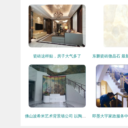
瓷砖这样贴，房子大气多了
佛山波希米艺术背景墙公司 以陶瓷为画布，定义空间艺术新美学