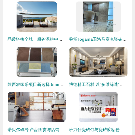
品质链接全球，服务深耕中国 莱芬瓷砖全球运营总监2019中国大区巡店签售活动纪实
鉴赏Togama卫浴马赛克瓷砖 以小见大，演绎极致个性化卫浴空间
陕西农家乐项目新选择 5mm圆铝板与软瓷面砖的源头工厂直供方案
博德精工石材 以“多维缔造”之智，引领瓷砖品牌高端人居新境界
诺贝尔磁砖 产品图赏与店铺设计美学
班力仕瓷砖钉与瓷砖胶粘粉 创新专利产品，重塑瓷砖铺贴新标准