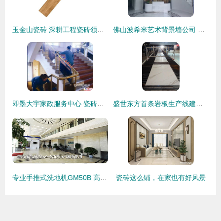
玉金山瓷砖 深耕工程瓷砖领域，打造广东瓷砖批发工厂新标杆
佛山波希米艺术背景墙公司 以陶瓷为画布，定义空间艺术新美学
即墨大宇家政服务中心 瓷砖清洁与保养全攻略
盛世东方首条岩板生产线建成投产 科达助力行业转型升级号角吹响
专业手推式洗地机GM50B 高效清洁解决方案助力南乐、鄢陵等地商场与工厂
瓷砖这么铺，在家也有好风景