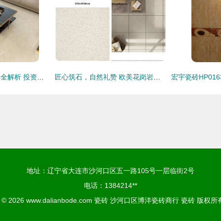
顺辉瓷砖加盟与口碑全解析 投资门槛与市场声誉一览
匠心筑石，自然礼赞 欧美花岗岩瓷砖的艺术与科技
地址：辽宁省大连市沙河口区五一路105号一层临街2号
电话：1384214**
t © 2026
www.dalianbode.com
瓷砖
沙河口区博洋瓷砖商行
瓷砖
版权所